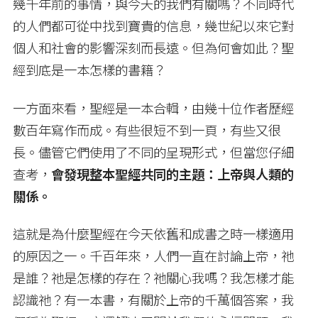
幾千年前的事情，與今天的我們有關嗎？不同時代
的人們都可從中找到寶貴的信息，幾世紀以來它對
個人和社會的影響深刻而長遠。但為何會如此？聖
經到底是一本怎樣的書籍？
一方面來看，聖經是一本合輯，由幾十位作者歷經
數百年寫作而成。有些很短不到一頁，有些又很
長。儘管它們使用了不同的呈現形式，但當您仔細
查考，
會發現
整本聖經共同的主題：上帝與人類的
關係。
這就是為什麼聖經在今天依舊和成書之時一樣適用
的原因之一。千百年來，人們一直在討論上帝，祂
是誰？祂是怎樣的存在？祂關心我嗎？我怎樣才能
認識祂？有一本書，有關於上帝的千萬個答案，我